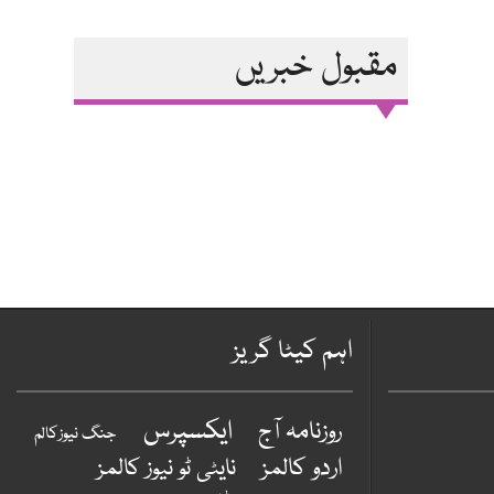
مقبول خبریں
اہم کیٹا گریز
ایکسپرس
روزنامہ آج
جنگ نیوزکالم
اردو کالمز
نایٹی ٹو نیوز کالمز