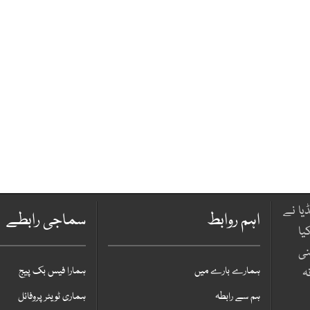
یا نے
اہم روابط
سماجی رابطے
یا
نی
ہمارے بارے میں
ہمارا فیس بک پیج
ہ
ہم سے رابطہ
ہماری ٹویٹر پروفائل