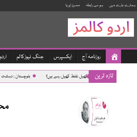
ہمارے بارے میں
ہم سے رابطہ
ممبرز ایریا
صفحہ
روزنامہ آج
ایکسپرس
جنگ نیوزکالم
اردو
اول
Skip
تازہ ترین
افغان طالبان کھیل غلط کھیل رہے ہیں؟
بلوچستان : دہشت گر
to
main
کرکٹ : کیاہم اپنی غلطیوں کو درست کر پائیں گے؟
’’ مَرسوں 
content
مولانا فضل الرحمن پر تنقید کیوں ؟
سمارٹ موو
محم