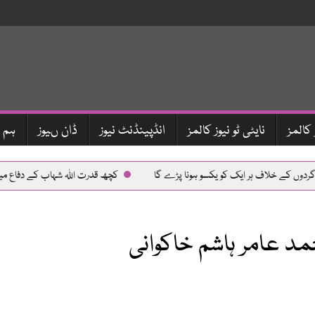
 کالمز
نایٹی ٹو نیوز کالمز
انڈپینڈنٹ نیوز
ڈان ںیوز
ہم 
دوں کے خلاف ہر ایک کو یکسو ہونا پڑے گا
کچھ قدرت اللہ شہاب کے دفاع می
مَرسوں، ٹکہ ٹیکس کیناں ڈیسوں‘‘
2022 : کیسے گزرا۔زندگی،سفر، مطالعہ
د عامر ہاشم خاکوانی