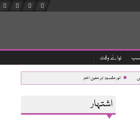
سب
نواےَ وقت
ں
انور مقصود اور معین اختر
عمران خان سے تفصیلی ملاقات
اشتہار