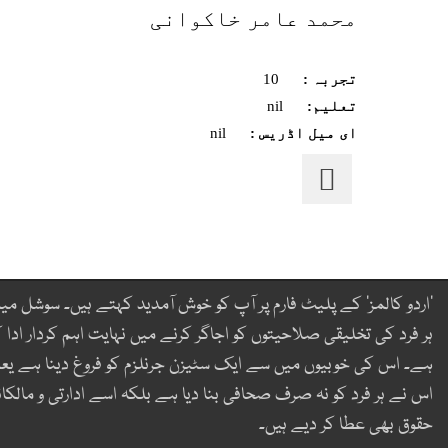
محمد عامر خاکوانی
تجربہ :
10
تعلیم:
nil
ای میل اڈریس :
nil
’اردو کالمز‘ کے پلیٹ فارم پر آپ کو خوش آمدید کہتے ہیں۔ سوشل میڈ
ہر فرد کی تخلیقی صلاحیتوں کو اجاگر کرنے میں نہایت اہم کردار ادا ک
ہے۔ اس کی خوبیوں میں سے ایک سٹیزن جرنلزم کو فروغ دینا ہے یع
اس نے ہر فرد کو نہ صرف صحافی بنا دیا ہے بلکہ اسے ادارتی و مالکان
حقوق بھی عطا کر دیے ہیں۔