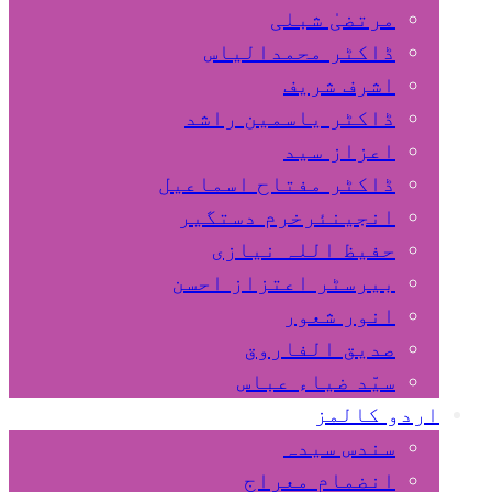
مرتضیٰ شبلی
ڈاکٹر محمدالیاس
اشرف شریف
ڈاکٹر یاسمین راشد
اعزاز سید
ڈاکٹر مفتاح اسماعیل
انجینئرخرم دستگیر
حفیظ اللہ نیازی
بیرسٹر اعتزاز احسن
انور شعور
صدیق الفاروق
سیّد ضیاء عباس
اردو کالمز
سندس سیدہ
انضمام معراج