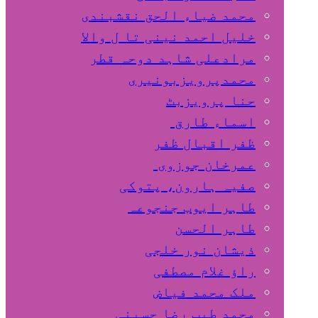
محمد ضیاء الحق نقشبندی
خلیل احمد نینی تا ل والا
مرادعلی شاہد دوحہ قطر
محمدپرویزبونیری
حنا پرویزبٹ
اسماء طارق
ظفر اقبال ظفر
عمرخان جوزوی
صفیہ ہارون، پتوکی
طاہر ایوب جنجوعہ
طاہر الحسن
ذیشان نور خلجی
راﺅ غلام مصطفی
ملک محمد فیاض
محمد طیب رضا حسینی