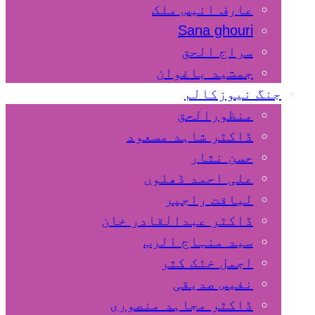
عارف انیس ملک
Sana ghouri
سراج الحق
جمشید باغوان
جنگ نیوزکالم
منظورالحق
ڈاکٹر شاہد مسعود
حسن نثار
علی احمد ڈھلوں
لیاقت راجپر
ڈاکٹر عبدالقادر خان
سید منہاج الرب
اجمل خٹک کثر
نفیس صدیقی
ڈاکٹر مجاہد منصوری