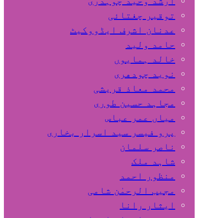
ارشد وحید چوہدری
توقیر چغتائی
عدنان اشرف ایڈووکیٹ
حامد ولید
خالد ہمایوں
نوید چودھری
محمد معاذ قریشی
مجاہد حسین طوری
میاں عمر عباس
پرو فیسر سید اسرار بخاری
ناصر سلمان
شاہد ملک
منظور احمد
مجیب الرحمٰن شامی
ایثار رانا