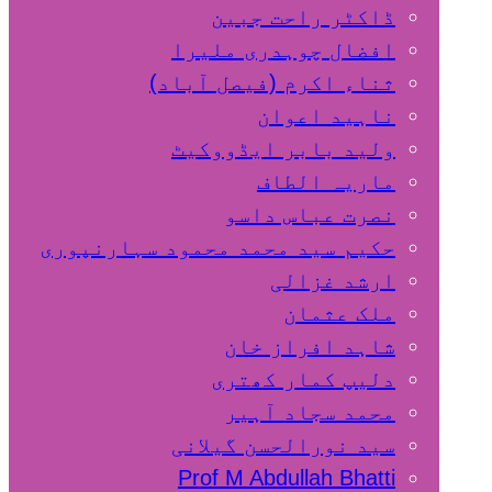
ڈاکٹر راحت جبین
افضال چوہدری ملیرا
ثناء اکرم (فیصل آباد)
ناہید اعوان
ولید بابر ایڈووکیٹ
ماریہ الطاف
نصرت عباس داسو
حکیم سید محمد محمود سہارنپوری
ارشد غزالی
ملک عثمان
شاہد افراز خان
دلیپ کمار کھتری
محمد سجاد آہیر
سید نورالحسن گیلانی
Prof M Abdullah Bhatti