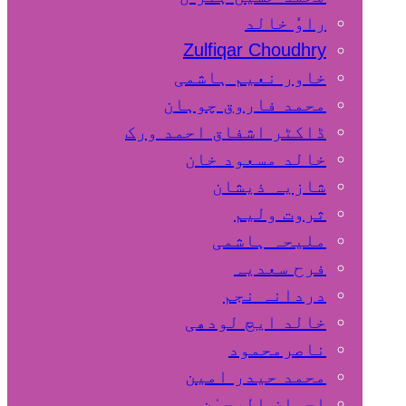
راوٗ خالد
Zulfiqar Choudhry
خاور نعیم ہاشمی
محمد فاروق چوہان
ڈاکٹر اشفاق احمد ورک
خالد مسعود خان
شازیہ ذیشان
ثروت ولیم
ملیحہ ہاشمی
فرح سعدیہ
دردانہ نجم
خالد ایچ لودھی
ناصرمحمود
محمد حیدر امین
احسان الرحمٰن