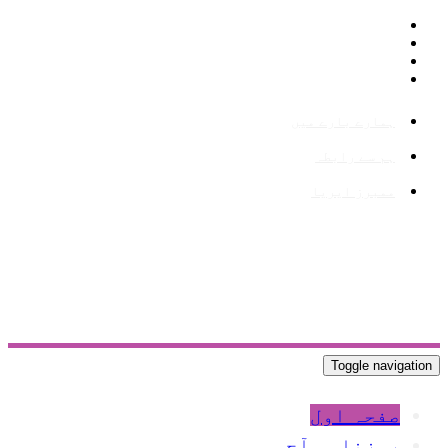
ہمارے بارے میں
ہم سے رابطہ
ممبرز ایریا
Toggle navigation
صفحہ اول
روزنامہ آج