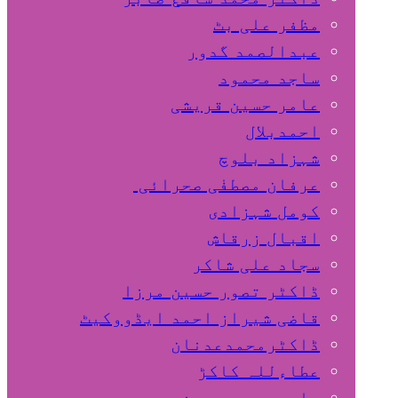
مظفر علی بٹ
عبدالصمد گدور
ساجد محمود
عامر حسین قریشی
اﺣﻤﺪﺑﻼل
شہزاد بلوچ
عرفان مصطفٰی صحرائی
کومل شہزادی
اقبال زرقاش
سجاد علی شاکر
ڈاکٹر تصور حسین مرزا
قاضی شیراز احمد ایڈووکیٹ
ڈاکٹرمحمدعدنان
عطاءللہ کاکڑ
صابر محمد حسین