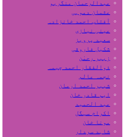
عبدالرحمان منگریو
عثمان دموہی
آفتاب احمد خانزادہ
عینی نیازی
سعید پرویز
شکیل فاروقی
زبیر رحمٰن
ذوالفقار احمد چیمہ
نجمہ عالم
شبیر احمد ارمان
ایم قادر خان
عبد الحمید
اکرام سہگل
مونا خان
شاہد سردار