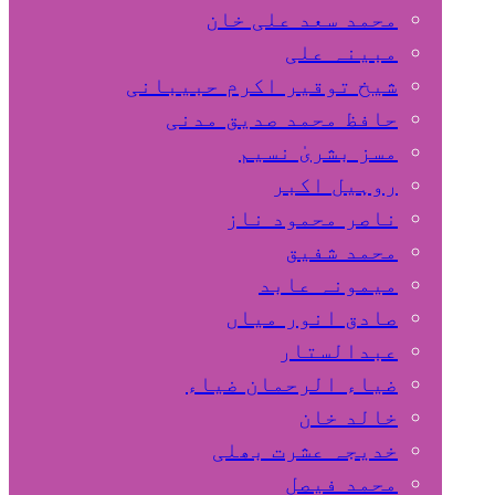
محمد سعد علی خان
مبینہ علی
شیخ توقیر اکرم حبیبانی
حافظ محمد صدیق مدنی
مسز بشریٰ نسیم
روہیل اکبر
ناصر محمود ناز
محمد شفیق
میمونہ عابد
صادق انور میاں
عبدالستار
ضیاء الرحمان ضیاء
خالد خان
خدیجہ عشرت بھلی
محمد فیصل