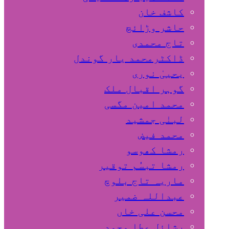
کاشف خان
حاشر وڑائچ
تاج محمدی
ڈاکٹرمحمد یار گوندل
گوہر اقبال ملک
محمد امین مگسی
لبنٰی جمشید
محمد فیض
رمشا کھوسو
رمشا تبسُم توقیر
ماریہ تاج بلوچ
عبداللہ ضمیر
محسن علی خاں
رشائل عطا محمد