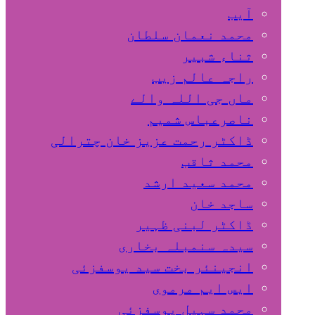
آیب
محمد نعمان سلطان
ثناء شبیر
راجہ عالم زیب
ماں جی اللہ والے
ناصرعباس شمیم
ڈاکٹر رحمت عزیز خان چترالی
محمد ثاقب
محمد سعید ارشد
ساجد خان
ڈاکٹر لبنی ظہیر
سیدہ سنمبلہ بخاری
انجینئر بخت سید یوسفزئی
ایس ایم مرموی
محمد سہیل یوسفزئی