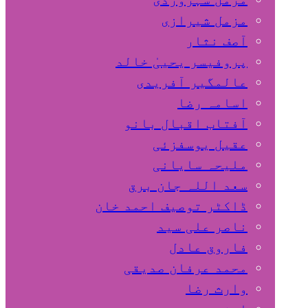
مزمل شیرازی
آصف نثار
پروفیسر یحییٰ خالد
عالمگیر آفریدی
اسامہ رضا
آفتاب اقبال بانو
عقیل یوسفزئی
ملیحہ سایانی
سعد اللہ جان برق
ڈاکٹر توصیف احمد خان
ناصر علی سید
فاروق عادل
محمد عرفان صدیقی
وارث رضا