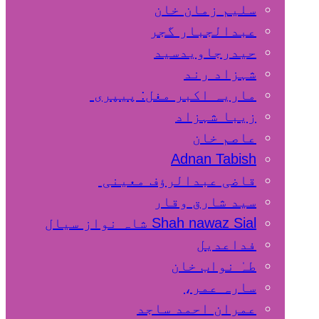
سلیم زمان خان
عبدالجبار گجر
حیدرجاویدسید
شہزاد رند
ماریہ اکبر مغل: پیپری
زیبا شہزاد
عاصم خان
Adnan Tabish
قاضی عبدالرؤف معینی
سید شارق وقار
Shah nawaz Sial شاہ نواز سیال
فداعدیل
طہٰ نواب خان
سارہ عمر،
عمران احمد ساجد