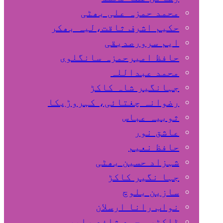
محمد حمزہ علی بھٹی
حکیم اشرف ثاقت،لیہ بھکر
ایم سرورصدیقی
حافظ امیرحمزہ سانگلوی
محمد عبداللہ
جہانگیر شاہ کاکڑ
رضوانہ چغتائی، کہروڑپکا
ثوبیہ عباس
عاشق نور
حافظ نعیم
شہزاد حسین بھٹی
جہا نگیر کاکڑ
سازین بلوچ
نواب رانا ارسلان
ڈاکٹر محمد شافع صابر