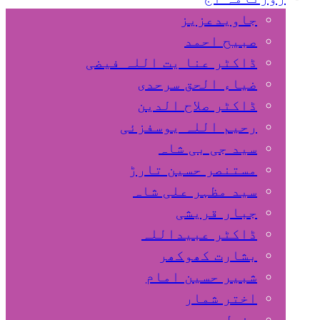
جاویدعزیز
صبیح احمد
ڈاکٹر عنا یت اللہ فیضی
ضیاء الحق سرحدی
ڈاکٹر صلاح الدین
رحیم اللہ یوسفزئی
سید جی بی شاہ
مستنصر حسین تارڑ
سید مظہر علی شاہ
جبار قریشی
ڈاکٹر عبیداللہ
بشارت کھوکھر
شبیر حسین امام
اختر شمار
مزمل سہروردی