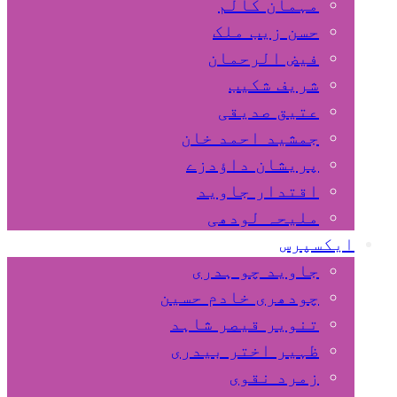
مہمان کالم
حسن زیب ملک
فیض الرحمان
شریف شکیب
عتیق صدیقی
جمشید احمد خان
پریشان داﺅدزے
اقتدار جاوید
ملیحہ لودھی
ایکسپرس
جاوید چو ہدری
چودھری خادم حسین
تنویر قیصر شاہد
ظہیر اختر بیدری
زمرد نقوی