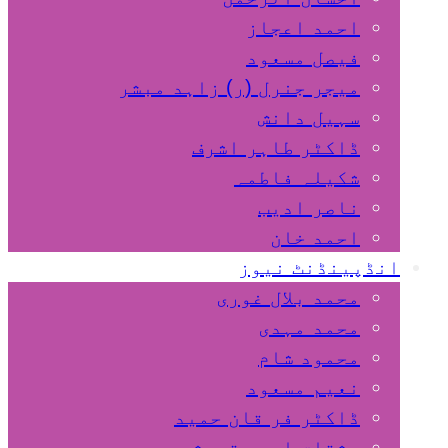
احمد اعجاز
فیصل مسعود
میجر جنرل (ر) زاہد مبشر
سہیل دانش
ڈاکٹر طاہر اشرف
شکیلہ فاطمہ
ناصر ادیب
احمد خان
انڈپینڈنٹ نیوز
محمد بلال غوری
محمد مہدی
محمود شام
نعیم مسعود
ڈاکٹر فر قان حمید
مشتاق احمد قریشی