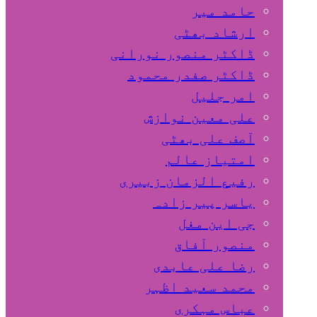
حامد میر
ارشاد بھٹی
ڈاکٹر منصور نورانی
ڈاکٹر صفدر محمود
امر جلیل
علی معین نوازش
آصف علی بھٹی
امتیاز عالم
رفیع الزمان زبیری
یاسر پیر زادہ
جی این مغل
منصور آفاق
رضا علی عابدی
محمد سعید اظہر
عباس مہکری