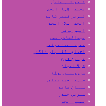
نادر شاہ عادل
محمد اظہارالحق
تنویر قیصر شاہد
امجد اسلام امجد
انیس باقر
عبدالقادر حسن
حمید احمد سیٹھی
اشفاق اللہ جان ڈاگئی
فرحین شیخ
شہلا اعجاز
سرور منیر راؤ
حمید احمد سیٹھی
سلمان عابد
شیریں حیدر
نسیم انجم