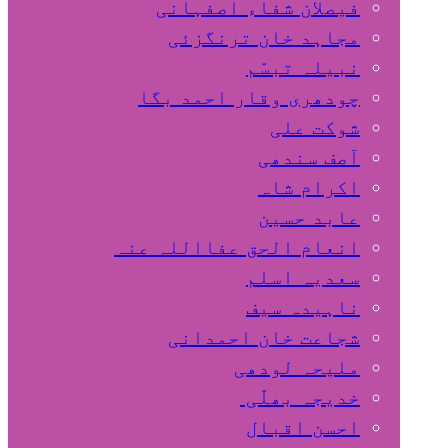
فیصلان شفاء اصفہانی
مجاہد خان ترنگزئی
نبیلہ تبسّم
چودھری وقار احمد بگا
شوکت علی
آصف سندھی
اکرام شاہ
عابد حسین
انعام الحق عفااللہ عنہ
سعدیہ اسلم
ناہیدہ سیف
شجاعت خان احمدانی
ملیحہ لودھی
خدیجہ بھلّی
احسن اقبال