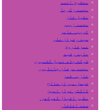
معشوق احمد
محمد زکریا
عقیل خان
محمد زبیر
ثوبیہ عامر
سید رضوان علی
عمرفاروق
عابد رشید
شوکت بڈھ نمبل کشمیری
محمد عرفان چانڈیوں
غازیہ قمر
فیصل مہران صالح
ڈاکٹر نواز امین
مظہر اقبال کھوکھر
سعد افتخار