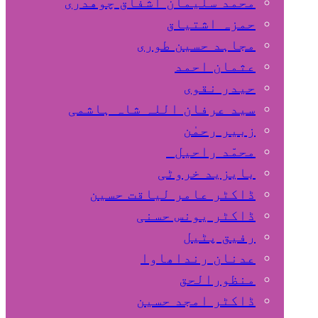
محمد سلیمان اشفاق چوهدری
حمزہ اشتیاق
مجاہد حسین طوری
عثمان احمد
حیدر نقوی
سید عرفان اللہ شاہ ہاشمی
زبیر رحمٰن
محمّد راحیل
بایزید خروٹی
ڈاکٹر عامر لیاقت حسین
ڈاکٹر یونس حسنی
رفیق پٹیل
عدنان رنداھاوا
منظورالحق
ڈاکٹر امجد حسین