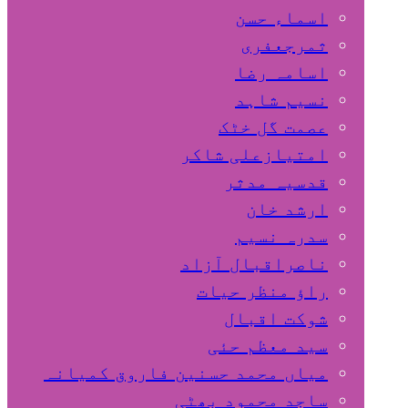
اسماء حسن
ثمرجعفری
اسامہ رضا
نسیم شاہد
عصمت گل خٹک
امتیازعلی شاکر
قدسیہ مدثر
ارشد خان
سدرہ نسیم
ناصراقبال آزاد
راؤ منظر حیات
شوکت اقبال
سید معظم حئی
میاں محمد حسنین فاروق کمیانہ
ساجد محمود بھٹی