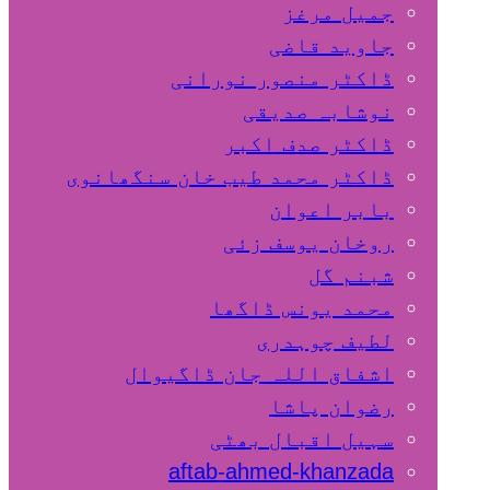
جمیل مرغز
جاوید قاضی
ڈاکٹر منصور نورانی
نوشابہ صدیقی
ڈاکٹر صدف اکبر
ڈاکٹر محمد طیب خان سنگھانوی
بابر اعوان
روخان یوسف زئی
شبنم گل
محمد یونس ڈاگھا
لطیف چوہدری
اشفاق اللہ جان ڈاگیوال
رضوان پاشا
سہیل اقبال بھٹی
aftab-ahmed-khanzada