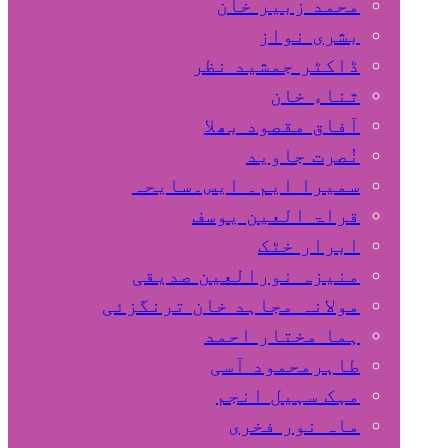
محمد زبیر خان
بشری نواز
ڈاکٹر جمشید نظر
ثناء خان
آفاق مقصود بھلا
نُصرت جاوید
سمیرا ایم۔ ایس۔سایحہ
قراۃ العین یوسف
ابرار خٹک
منیزہ نورالعین صدیقی
مولانہ مجاہد خان ترنگزئی
ہما مختار احمد
طاہرمحمود آسی
مہک سہیل انجم
ماہ نور فخری