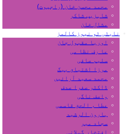
محمد محسن خان (راجپوت)
شاہزیب شاکر
مشال خان
نایٹی ٹو نیوز کالمز
اوریا مقبول جان
عا رف نظا می
سلیم صافی
مرزا اشتیاق بیگ
محمد سعید آرائیں
ڈاکٹر صغرا صدف
واصف ناگی
عطا ء الحق قاسمی
ہارون الرشید
سجاد میر
افتخار گیلانی