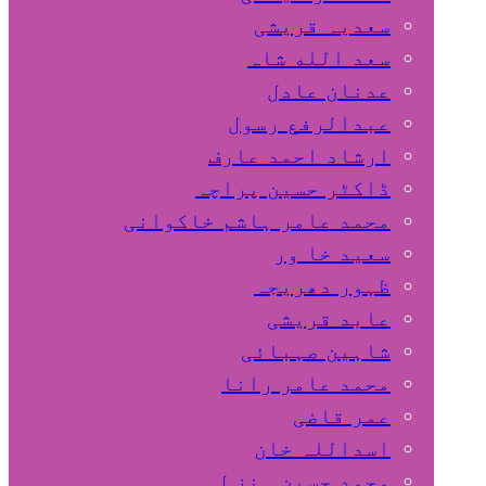
سعدیہ قریشی
سعد الله شاہ
عدنان عادل
عبدالرفع رسول
ارشاد احمد عارف
ڈاکٹر حسین پراچہ
محمد عامر ہاشم خاکوانی
سعید خا ور
ظہور دھریجہ
عابد قریشی
شاہین صہبائی
محمد عامر رانا
عمر قاضی
اسداللہ خان
محمد حسین ہنز ل