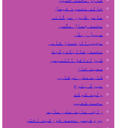
خالد محمود فیصل
عامر ظہور سرگانہ
محمد جمال مگسی
سہیل ريكی
مجیب الرحمان شامی
محمدرضاایڈدوکیٹ
شہزادافق التمیمی
سعید خان
شاہدعلی نوشاہی
میرک بلوچ
ولید شوکت
محمد شعیب
راجہ عابد علی عابد
پروفیسر محمد خورشید اختر