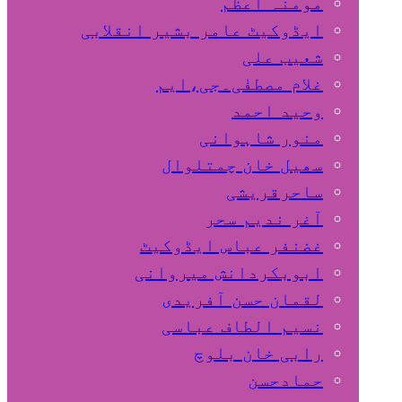
مومنہ اعظم
ایڈوکیٹ عامر بشیر انقلابی
شعیب علی
غلام مصطفٰی۔جی،ایم
وحید احمد
منور شاہوانی
سھیل خان چمتلوال
ساحرقریشی
آغر ندیم سحر
غضنفر عباس ایڈوکیٹ
ابوبکردانش میروانی
لقمان حسن آفریدی
نسیم الطاف عباسی
رابی خان بلوچ
حمادحسن