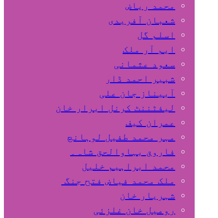
محمد ریاض
شعبان آفریدی
اسلم گل
ایم آر ملک
سعود عثمانی
شبیر احمد ڈار
آبیناز جان علی
لیفٹننٹ کرنل ابرار خان
عمران کیف
مہر محمد طفیل لوہانچ
فاروق بہاوالحق شاہ۔
محمد ابراہیم خلیل
ملک محمد فیاض فتح جنگ
شہریار خان
رومیل خان غلزئی