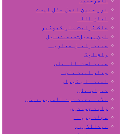
ناصرحمید
نور حسین افضل مڈل ایسٹ
امان اللہ
ملک کرامت علی کھوکھر
ابن۔جمیل-محمد-خلیل
محمد راحیل معاویہ
رام اوڈ
محمد اسداللہ خان
وقار احمد خان۔
احمد علی کورار
ذمران علی
علامہ محمد عبد الصبور فیضی
زاہد چوہدری
سجاد وریاہ
عبدالکریم