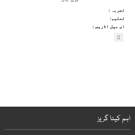
ثوبیہ عامر
تجربہ :
تعلیم:
ای میل اڈریس :
ہم کیٹا گریز