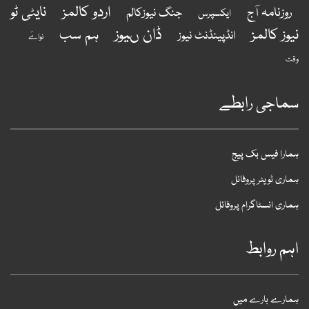
اردو کالمز
نایٹی ٹو
روزنامہ آج
جنگ نیوزکالم
ایکسپرس
ڈان ںیوز
یوز کالمز
ہم سب
انڈپینڈنٹ نیوز
نواےَ
قت
ماجی رابطے
مارا فیس بک پیج
ماری ٹویٹر پروفائل
ماری انسٹاگرام پروفائل
ہم روابط
مارے بارے میں