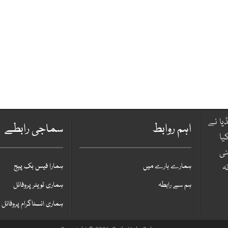
یا نے
اہم روابط
سماجی رابطے
یا
نی
ہمارے بارے میں
ہمارا فیس بک پیج
ہ
ہم سے رابطہ
ہماری ٹویٹر پروفائل
ہماری انسٹاگرام پروفائل