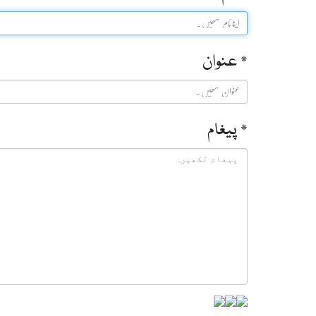
* عنوان
* پیغام