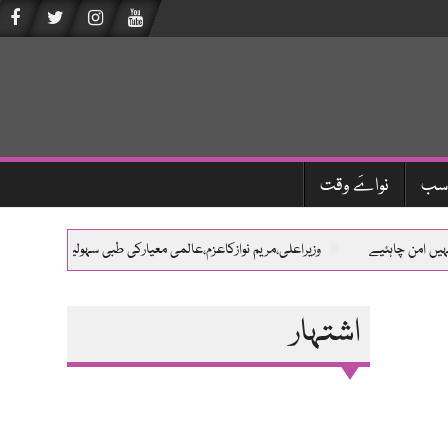
سب
نواےَ وقت
امن چاہئیے
وزیراعلی،مریم نوازکاعزم،عالمی معیارکی طبی سہولیات،جدیدتربیت ا
اشتہار