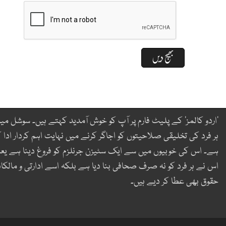
’اردو کالمز‘ کے پلیٹ فارم پر آپ کو خوش آمدید کہتے ہیں۔ سوشل میڈ
ہر فرد کی تخلیقی صلاحیتوں کو اجاگر کرنے میں نہایت اہم کردار ادا ک
ہے۔ اس کی خوبیوں میں سے ایک سٹیزن جرنلزم کو فروغ دینا ہے یع
اس نے ہر فرد کو نہ صرف صحافی بنا دیا ہے بلکہ اسے ادارتی و مالکان
حقوق بھی عطا کر دیے ہیں۔