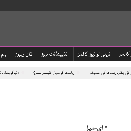
 کالمز
نایٹی ٹو نیوز کالمز
انڈپینڈنٹ نیوز
ڈان ںیوز
ہم 
پکار۔ ریاست کی خاموشی
ریاست کو سہارا کیسے ملے؟
دنیاکوجنگ نہیں 
* ای-میل