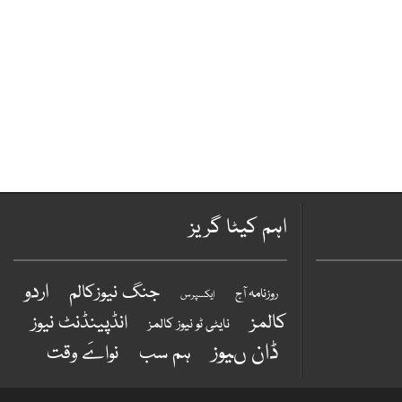
اہم کیٹا گریز
اردو
جنگ نیوزکالم
روزنامہ آج
ایکسپرس
کالمز
انڈپینڈنٹ نیوز
نایٹی ٹو نیوز کالمز
ڈان ںیوز
ہم سب
نواےَ وقت