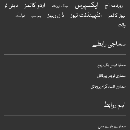
ایکسپرس
اردو کالمز
روزنامہ آج
نایٹی ٹو
جنگ نیوزکالم
انڈپینڈنٹ نیوز
ڈان ںیوز
یوز کالمز
نواےَ
ہم سب
قت
ماجی رابطے
مارا فیس بک پیج
ماری ٹویٹر پروفائل
ماری انسٹاگرام پروفائل
ہم روابط
مارے بارے میں